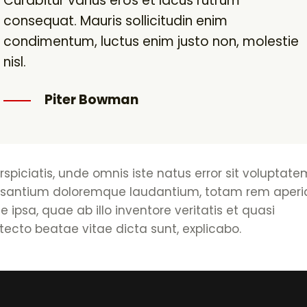
Curabitur varius eros et lacus rutrum
consequat. Mauris sollicitudin enim
condimentum, luctus enim justo non, molestie
nisl.
Piter Bowman
rspiciatis, unde omnis iste natus error sit voluptate
santium doloremque laudantium, totam rem aper
 ipsa, quae ab illo inventore veritatis et quasi
tecto beatae vitae dicta sunt, explicabo.