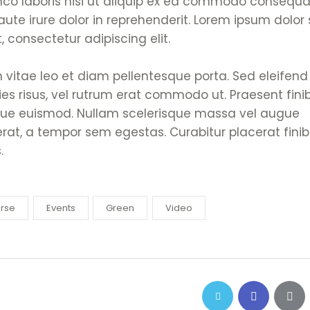
mco laboris nisi ut aliquip ex ea commodo consequa
aute irure dolor in reprehenderit. Lorem ipsum dolor 
 consectetur adipiscing elit.
 vitae leo et diam pellentesque porta. Sed eleifend
cies risus, vel rutrum erat commodo ut. Praesent fini
ue euismod. Nullam scelerisque massa vel augue
rat, a tempor sem egestas. Curabitur placerat fini
.
rse
Events
Green
Video