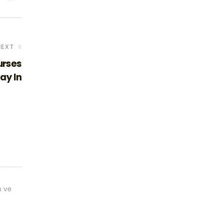
NEXT
urses
ay In
m ve