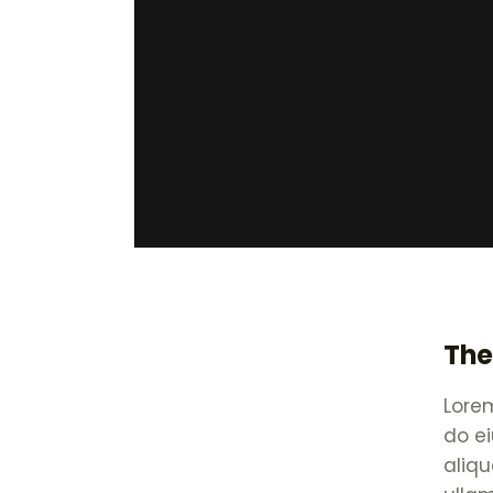
The
Lorem
do e
aliqu