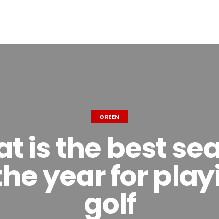
GREEN
t is the best se
the year for pla
golf