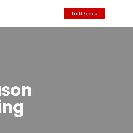
Teklif Formu
ason
ying