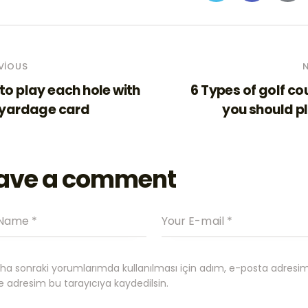
VIOUS
to play each hole with
6 Types of golf co
 yardage card
you should pl
ave a comment
ha sonraki yorumlarımda kullanılması için adım, e-posta adresi
te adresim bu tarayıcıya kaydedilsin.