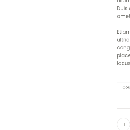
ulla
Duis 
amet,
Etiam
ultri
cong
place
lacus
Cou