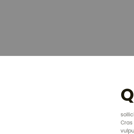
solli
Cras
vulpu