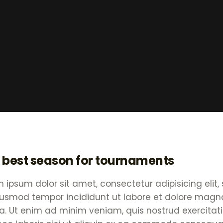
 best season for tournaments
 ipsum dolor sit amet, consectetur adipisicing elit,
iusmod tempor incididunt ut labore et dolore magn
a. Ut enim ad minim veniam, quis nostrud exercitat