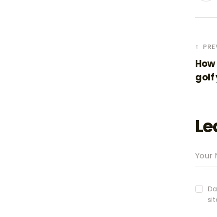
PRE
How 
golf
Le
Da
si