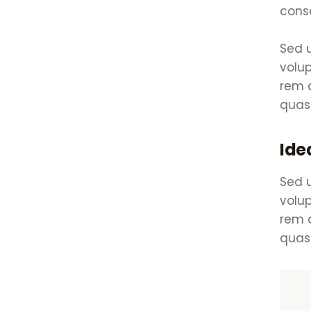
conse
Sed u
volu
rem a
quasi
Ide
Sed u
volu
rem a
quasi